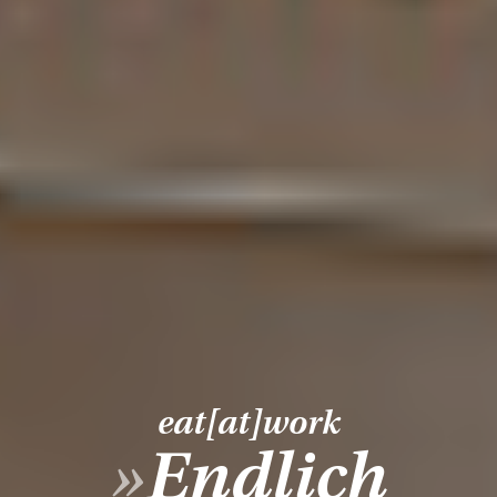
eat[at]work
»
Endlich