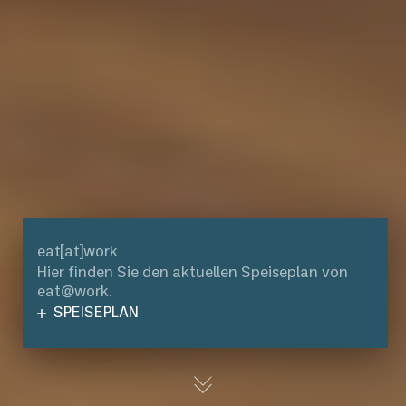
Johannisberg 40
42103 Wuppertal
T 0202 870 565 0
info@culinaria-wuppertal.de
culinaria-wuppertal.de
eat[at]work
Hier finden Sie den aktuellen Speiseplan von
eat@work.
SPEISEPLAN
DATENSCHUTZ
AGB
IMPRESSUM
HINWEISGEBERSYSTEM
© CULINARIA 2026