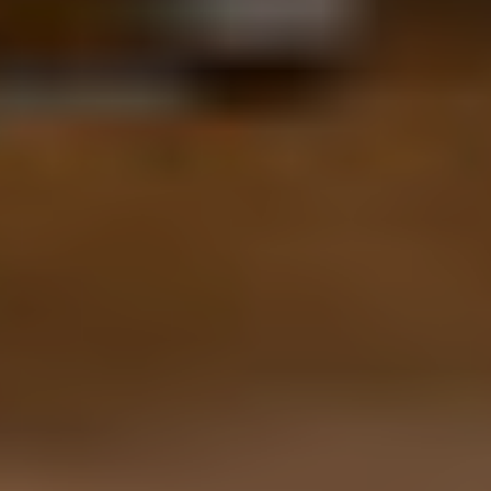
ÜBER UNS
BUSINESS CATERING
PRIVATE CATERING
KULTUR & FREIZEIT
EAT[AT]SCHOOL
KONTAKT
KARRIERE
KONTAKT
CULINARIA
c/o Historische Stadthalle Wuppertal