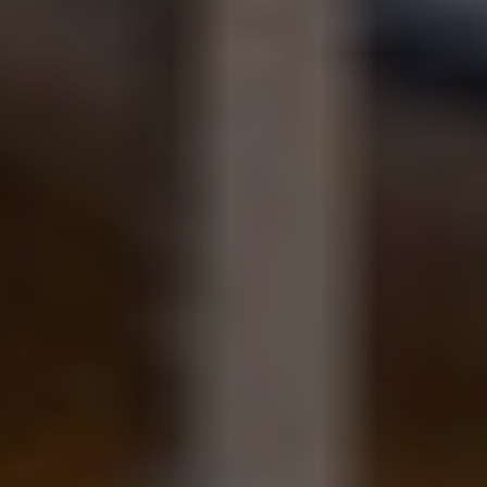
NEWSLETTER ABONNIEREN
Culinaria Newsletter
Ich möchte Ihren Newsletter erhalten und akzeptiere
die Datenschutzerklärung.
ANMELDEN
NAVIGATION
HOME