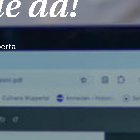
ie da!
ertal