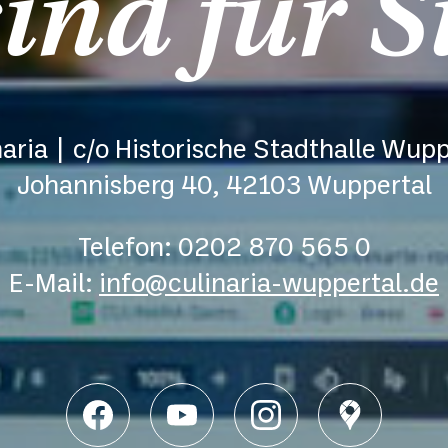
ind für S
naria | c/o Historische Stadthalle Wupp
Johannisberg 40, 42103 Wuppertal
Telefon: 0202 870 565 0
E-Mail:
info@culinaria-wuppertal.de