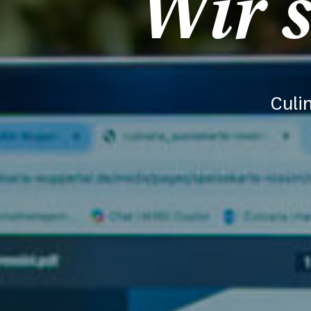
Wir s
Culi